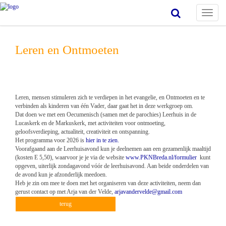
Toggle
navigat
Leren en Ontmoeten
Leren, mensen stimuleren zich te verdiepen in het evangelie, en Ontmoeten en te
verbinden als kinderen van één Vader, daar gaat het in deze werkgroep om.
Dat doen we met een Oecumenisch (samen met de parochies) Leerhuis in de
Lucaskerk en de Markuskerk, met activiteiten voor ontmoeting,
geloofsverdieping, actualiteit, creativiteit en ontspanning.
Het programma voor 2026 is
hier in te zien.
Voorafgaand aan de Leerhuisavond kun je deelnemen aan een gezamenlijk maaltijd
(kosten E 5,50), waarvoor je je via de website
www.PKNBreda.nl/formulier
kunt
opgeven, uiterlijk zondagavond vóór de leerhuisavond. Aan beide onderdelen van
de avond kun je afzonderlijk meedoen.
Heb je zin om mee te doen met het organiseren van deze activiteiten, neem dan
gerust contact op met Arja van der Velde,
arjavandervelde@gmail.com
terug